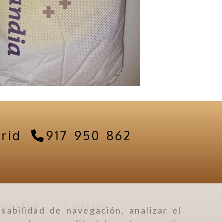
rid
917 950 862
vacidad
Cookies
sabilidad de navegación, analizar el