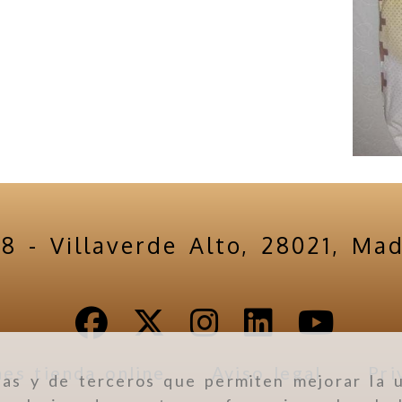
18 -
Villaverde Alto,
28021,
Mad
es tienda online
Aviso legal
Pri
ias y de terceros que permiten mejorar la u