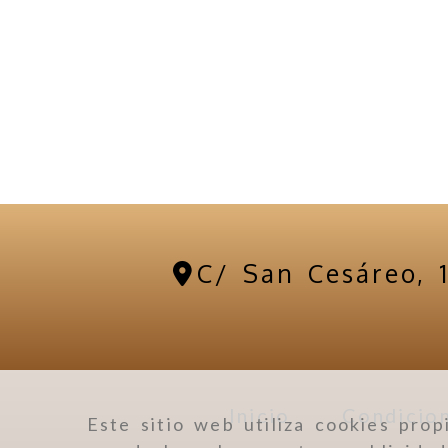
C/ San Cesáreo, 
Inicio
Condicion
Este sitio web utiliza cookies prop