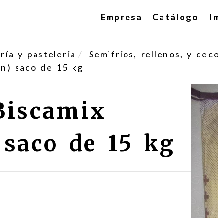
Empresa
Catálogo
I
ía y pastelería
Semifríos, rellenos, y dec
en) saco de 15 kg
Biscamix
 saco de 15 kg