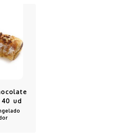
hocolate
 40 ud
ngelado
dor