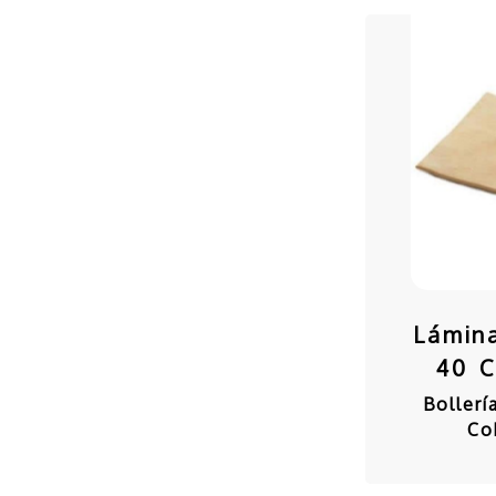
Lámina
40 
Boller
Co