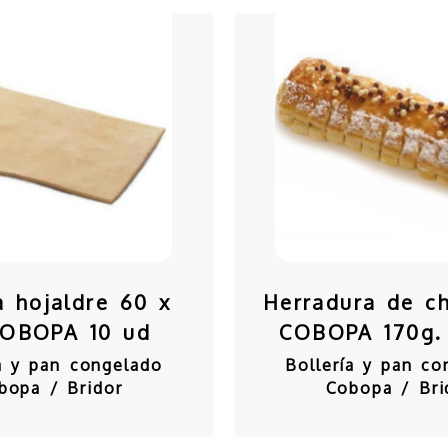
 hojaldre 60 x
Herradura de c
COBOPA 10 ud
COBOPA 170g.
ía y pan congelado
Bollería y pan co
bopa / Bridor
Cobopa / Bri