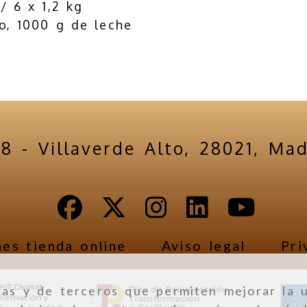
/ 6 x 1,2 kg
o, 1000 g de leche
18 -
Villaverde Alto,
28021,
Mad
es tienda online
Aviso legal
Pri
ias y de terceros que permiten mejorar la u