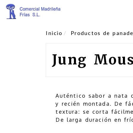
Inicio
Productos de panader
Jung Mous
Auténtico sabor a nata d
y recién montada. De fác
textura: se corta fácilm
De larga duración en frí