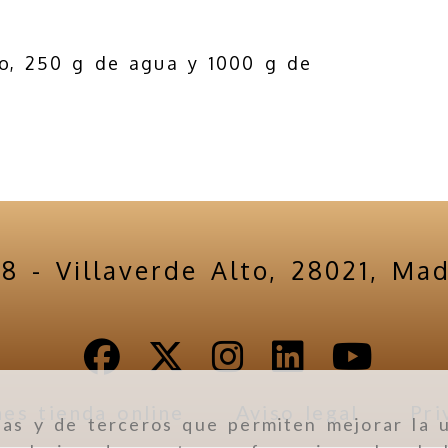
o, 250 g de agua y 1000 g de
18 -
Villaverde Alto,
28021,
Mad
es tienda online
Aviso legal
Pri
ias y de terceros que permiten mejorar la u