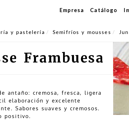
Empresa
Catálogo
I
ía y pastelería
Semifríos y mousses
Jun
se Frambuesa
e antaño: cremosa, fresca, ligera
il elaboración y excelente
ente. Sabores suaves y cremosos.
o positivo.