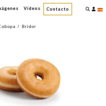
mágenes
Vídeos
Iden
Contacto
Cobopa / Bridor