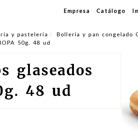
Empresa
Catálogo
I
ía y pastelería
Bollería y pan congelado 
BOPA 50g. 48 ud
s glaseados
g. 48 ud