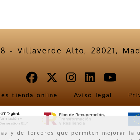
18 -
Villaverde Alto,
28021,
Mad
es tienda online
Aviso legal
Pri
ias y de terceros que permiten mejorar la u