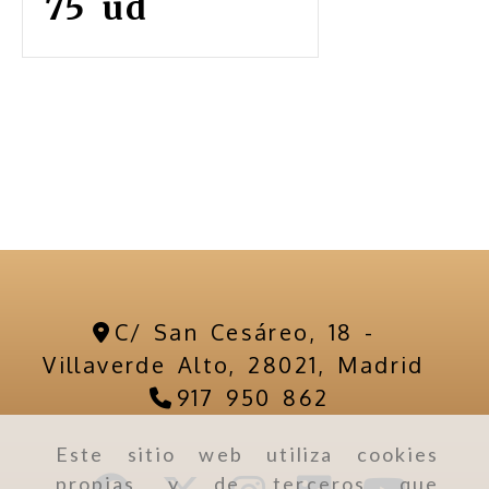
75 ud
C/ San Cesáreo, 18 -
Villaverde Alto,
28021,
Madrid
917 950 862
Este sitio web utiliza cookies
propias y de terceros que