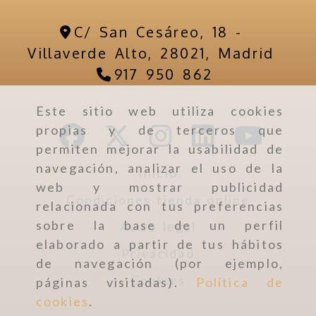
C/ San Cesáreo, 18 -
Villaverde Alto,
28021,
Madrid
917 950 862
Este sitio web utiliza cookies
propias y de terceros que
permiten mejorar la usabilidad de
navegación, analizar el uso de la
Inicio
web y mostrar publicidad
Condiciones tienda online
relacionada con tus preferencias
sobre la base de un perfil
Aviso legal
elaborado a partir de tus hábitos
Privacidad
de navegación (por ejemplo,
Cookies
páginas visitadas).
Política de
cookies
.