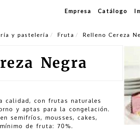
Empresa
Catálogo
I
ía y pastelería
Fruta
Relleno Cereza N
ereza Negra
a calidad, con frutas naturales
orno y aptas para la congelación.
en semifríos, mousses, cakes,
 mínimo de fruta: 70%.