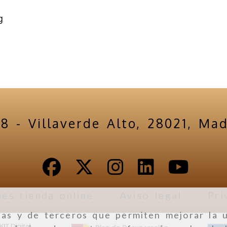
g
18 -
Villaverde Alto,
28021,
Mad
es tienda online
Aviso legal
Pri
ias y de terceros que permiten mejorar la u