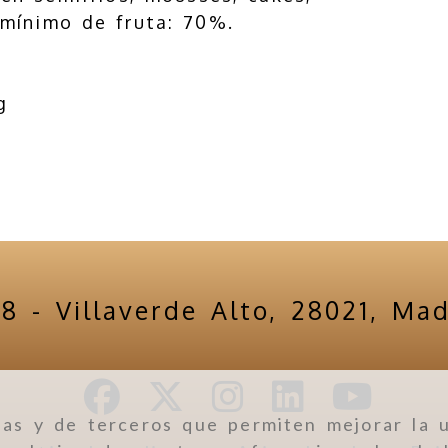
 mínimo de fruta: 70%.
g
18 -
Villaverde Alto,
28021,
Mad
ias y de terceros que permiten mejorar la u