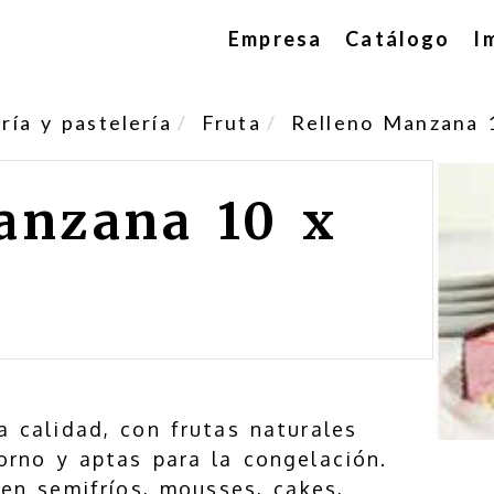
Empresa
Catálogo
I
ía y pastelería
Fruta
Relleno Manzana 
anzana 10 x
a calidad, con frutas naturales
orno y aptas para la congelación.
en semifríos, mousses, cakes,