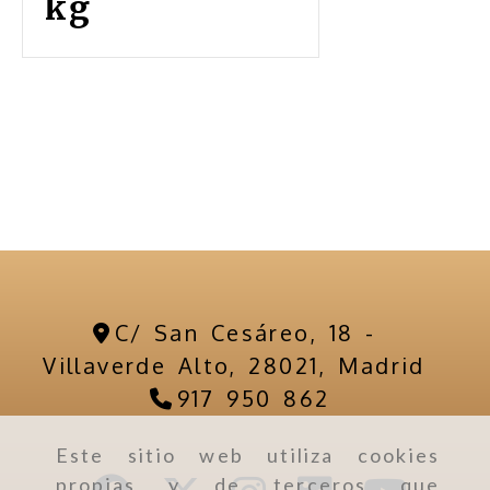
kg
C/ San Cesáreo, 18 -
Villaverde Alto,
28021,
Madrid
917 950 862
Este sitio web utiliza cookies
propias y de terceros que